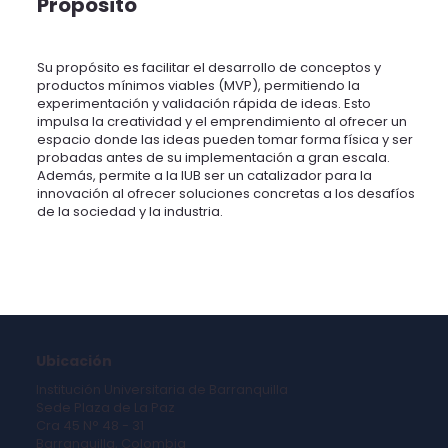
Propósito
Su propósito es facilitar el desarrollo de conceptos y
productos mínimos viables (MVP), permitiendo la
experimentación y validación rápida de ideas. Esto
impulsa la creatividad y el emprendimiento al ofrecer un
espacio donde las ideas pueden tomar forma física y ser
probadas antes de su implementación a gran escala.
Además, permite a la IUB ser un catalizador para la
innovación al ofrecer soluciones concretas a los desafíos
de la sociedad y la industria.
Ubicación
Institución Universitaria de Barranquilla
Sede Plaza de La Paz
Cra 45 N° 48 - 31
Barranquilla, Colombia